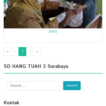
BIAS
«
‹
1
›
»
SD HANG TUAH 3 Surabaya
Kontak